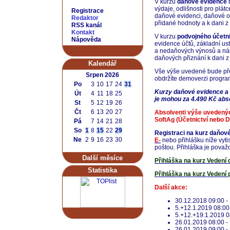
V kurzu
daňové evidence
b
výdaje, odlišnosti pro plá
Registrace
daňové evidenci, daňové o
Redaktor
přidané hodnoty a k dani z 
RSS kanál
Kontakt
V kurzu
podvojného účetni
Nápověda
evidence účtů, základní us
a nedaňových výnosů a nák
daňových přiznání k dani z 
Kalendář
Vše výše uvedené bude pře
Srpen 2026
obdržíte demoverzi program
Po
3
10
17
24
31
Kurzy daňové evidence a p
Út
4
11
18
25
je mohou za 4.490 Kč abs
St
5
12
19
26
Čt
6
13
20
27
Absolventi výše uvedenýc
SoftAg
(Účetnictví nebo 
Pá
7
14
21
28
So
1
8
15
22
29
Registraci na kurz daňov
Ne
2
9
16
23
30
E-
nebo přihlášku níže vyt
poštou. Přihláška je považ
Další měsíce
Přihláška na kurz Vedení 
Statistika
Přihláška na kurz Vedení p
Další akce:
30.12.2018 09:00 -
5.+12.1.2019 08:00 
5.+12.+19.1.2019 0
26.01.2019 08:00 -
26.01.2019 09:00 -