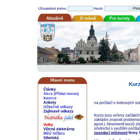
Uživatelské jméno:
Heslo:
Aktuálně
O městě
Pro turisty
Hlavní menu
Kurz
Články
Akce
(
Přidat novou
)
Inzerce
Ankety
na počítači o lednových sob
Užitečné odkazy
Zajímavé odkazy
Kurzy jsou určeny začátečn
základní znalosti problema
apod.). Absolventi kurzů 
Volby
účetnictví s využitím počíta
Větrné elektrárny
zasedací místnosti
firmy 
MěÚ Stříbro
Sihelská