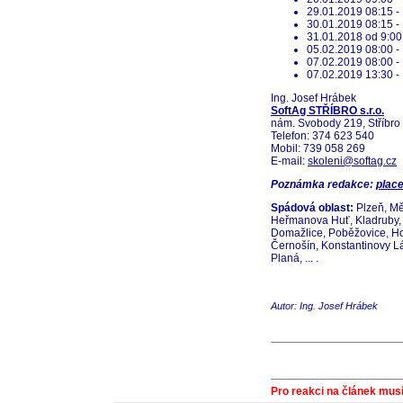
29.01.2019 08:15 -
30.01.2019 08:15 -
31.01.2018 od 9:00
05.02.2019 08:00 -
07.02.2019 08:00 -
07.02.2019 13:30 -
Ing. Josef Hrábek
SoftAg STŘÍBRO s.r.o.
nám. Svobody 219, Stříbro
Telefon: 374 623 540
Mobil: 739 058 269
E-mail:
skoleni@softag.cz
Poznámka redakce:
plac
Spádová oblast:
Plzeň, Mě
Heřmanova Huť, Kladruby, D
Domažlice, Poběžovice, Ho
Černošín, Konstantinovy L
Planá, ... .
Autor: Ing. Josef Hrábek
Pro reakci na článek musí