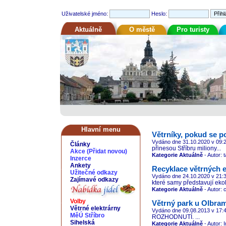
Uživatelské jméno:
Heslo:
Aktuálně
O městě
Pro turisty
Hlavní menu
Větrníky, pokud se po
Vydáno dne 31.10.2020
v 09:
Články
přinesou Stříbru miliony...
Akce
(
Přidat novou
)
Kategorie Aktuálně
- Autor:
Inzerce
Ankety
Recyklace větrných e
Užitečné odkazy
Vydáno dne 24.10.2020
v 21:
Zajímavé odkazy
které samy představují ekol
Kategorie Aktuálně
- Autor: 
Volby
Větrný park u Olbra
Větrné elektrárny
Vydáno dne 09.08.2013
v 17:
MěÚ Stříbro
ROZHODNUTÍ. ...
Sihelská
Kategorie Aktuálně
- Autor: 