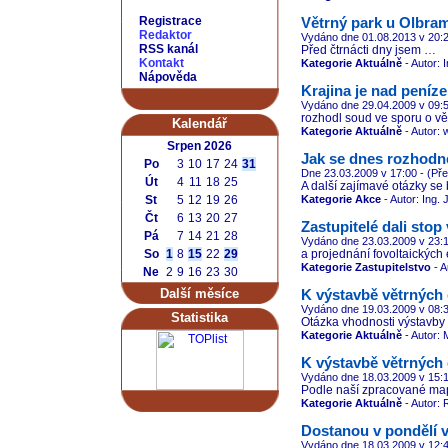
Registrace
Větrný park u Olbra
Redaktor
Vydáno dne 01.08.2013
v 20:
RSS kanál
Před čtrnácti dny jsem …
Kontakt
Kategorie Aktuálně
- Autor: 
Nápověda
Krajina je nad peníze
Vydáno dne 29.04.2009
v 09:
rozhodl soud ve sporu o větr
Kalendář
Kategorie Aktuálně
- Autor:
Srpen 2026
Jak se dnes rozhodn
Po
3
10
17
24
31
Dne 23.03.2009
v 17:00
- (Př
Út
4
11
18
25
A další zajímavé otázky se 
St
5
12
19
26
Kategorie Akce
- Autor: Ing.
Čt
6
13
20
27
Zastupitelé dali sto
Pá
7
14
21
28
Vydáno dne 23.03.2009
v 23:
So
1
8
15
22
29
a projednání fovoltaických el
Kategorie Zastupitelstvo
- A
Ne
2
9
16
23
30
Další měsíce
K výstavbě větrných e
Vydáno dne 19.03.2009
v 08:
Statistika
Otázka vhodnosti výstavby 
Kategorie Aktuálně
- Autor: 
K výstavbě větrných e
Vydáno dne 18.03.2009
v 15:
Podle naší zpracované mapy
Kategorie Aktuálně
- Autor:
Dostanou v pondělí v
Vydáno dne 18.03.2009
v 12: