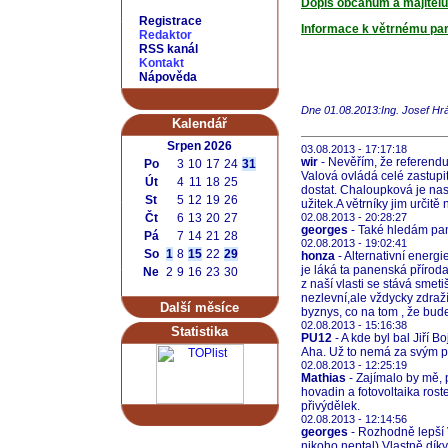
Dopis občanům a majitelů
Registrace
Informace k větrnému pa
Redaktor
RSS kanál
Kontakt
Nápověda
Dne 01.08.2013:Ing. Josef H
Kalendář
Srpen 2026
03.08.2013 - 17:17:18
wir
- Nevěřím, že referend
Po
3
10
17
24
31
Valová ovládá celé zastupi
Út
4
11
18
25
dostat. Chaloupková je nas
St
5
12
19
26
užitek.A větrníky jim určitě
Čt
6
13
20
27
02.08.2013 - 20:28:27
georges
- Také hledám pana
Pá
7
14
21
28
02.08.2013 - 19:02:41
So
1
8
15
22
29
honza
- Alternativní energi
je láká ta panenská příroda
Ne
2
9
16
23
30
z naší vlasti se stává smeti
nezlevní,ale vždycky zdraž
Další měsíce
byznys, co na tom , že budem
02.08.2013 - 15:16:38
Statistika
PU12
- A kde byl bal Jiří B
Aha. Už to nemá za svým p
02.08.2013 - 12:25:19
Mathias
- Zajímalo by mě, 
hovadin a fotovoltaika roste
přivýdělek.
02.08.2013 - 12:14:56
georges
- Rozhodně lepší V
nikoho neptal).Vlastně díky