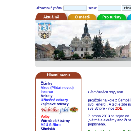
Uživatelské jméno:
Heslo:
Aktuálně
O městě
Pro turisty
Hlavní menu
Články
Akce
(
Přidat novou
)
Inzerce
Před čtrnácti dny jsem …
Ankety
Užitečné odkazy
projížděl na kole z Černoš
Zajímavé odkazy
svojí energií. A teď je zde 
i ve Stříbře - více
ZDE
.
7. srpna 2013 se sejde od 
Volby
„Větrné elektrárny ano či n
Větrné elektrárny
popisného.
MěÚ Stříbro
Sihelská