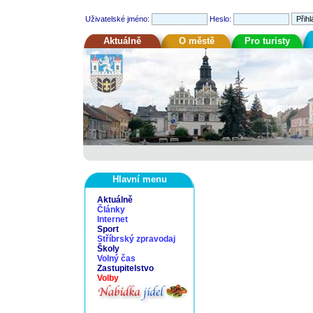
Uživatelské jméno:
Heslo:
Aktuálně
O městě
Pro turisty
Hlavní menu
Aktuálně
Články
Internet
Sport
Stříbrský zpravodaj
Školy
Volný čas
Zastupitelstvo
Volby