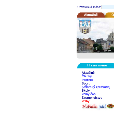
Uživatelské jméno:
Aktuálně
O
Hlavní menu
Aktuálně
Články
Internet
Sport
Stříbrský zpravodaj
Školy
Volný čas
Zastupitelstvo
Volby