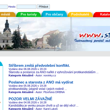
Heslo:
 městě
Pro turisty
Pro občany
Podnikatelé
Katal
Stříbrem zmítá předvolební konflikt.
Vydáno dne 06.08.2026
v 20:24
Starostu a poslance za ANO nařkli z vyhrožování protikandidátům ...
Kategorie Aktuálně
- Autor: novinky.cz
Poslanec a starosta z ANO má vydírat
Vydáno dne 05.08.2026
v 19:28
protikandidáty, údajně volal i jejich rodině ...
Kategorie Aktuálně
- Autor: Plzeňská DRBNA
POZOR VELMI ZÁVAŽNÉ
Vydáno dne 04.08.2026
v 16:28
Kandidátka je venku pouze chvíli a už se dějí věci! ...
Kategorie Aktuálně
- Autor: Karel Lukeš