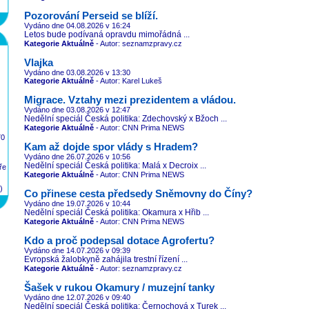
Pozorování Perseid se blíží.
Vydáno dne 04.08.2026
v 16:24
Letos bude podívaná opravdu mimořádná ...
Kategorie Aktuálně
- Autor: seznamzpravy.cz
Vlajka
Vydáno dne 03.08.2026
v 13:30
Kategorie Aktuálně
- Autor: Karel Lukeš
Migrace. Vztahy mezi prezidentem a vládou.
Vydáno dne 03.08.2026
v 12:47
Nedělní speciál Česká politika: Zdechovský x Bžoch ...
Kategorie Aktuálně
- Autor: CNN Prima NEWS
70
Kam až dojde spor vlády s Hradem?
Vydáno dne 26.07.2026
v 10:56
Nedělní speciál Česká politika: Malá x Decroix ...
ře
Kategorie Aktuálně
- Autor: CNN Prima NEWS
)
Co přinese cesta předsedy Sněmovny do Číny?
Vydáno dne 19.07.2026
v 10:44
Nedělní speciál Česká politika: Okamura x Hřib ...
Kategorie Aktuálně
- Autor: CNN Prima NEWS
Kdo a proč podepsal dotace Agrofertu?
Vydáno dne 14.07.2026
v 09:39
Evropská žalobkyně zahájila trestní řízení ...
Kategorie Aktuálně
- Autor: seznamzpravy.cz
Šašek v rukou Okamury / muzejní tanky
Vydáno dne 12.07.2026
v 09:40
Nedělní speciál Česká politika: Černochová x Turek ...