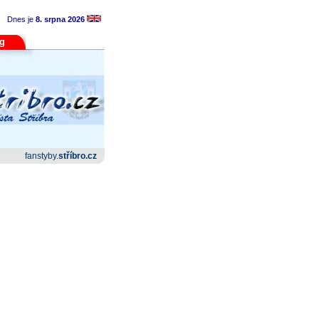
Dnes je
8. srpna 2026
og
fanstyby.
stříbro.cz