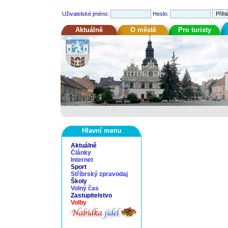
Uživatelské jméno:
Heslo:
Aktuálně
O městě
Pro turisty
Hlavní menu
Aktuálně
Články
Internet
Sport
Stříbrský zpravodaj
Školy
Volný čas
Zastupitelstvo
Volby