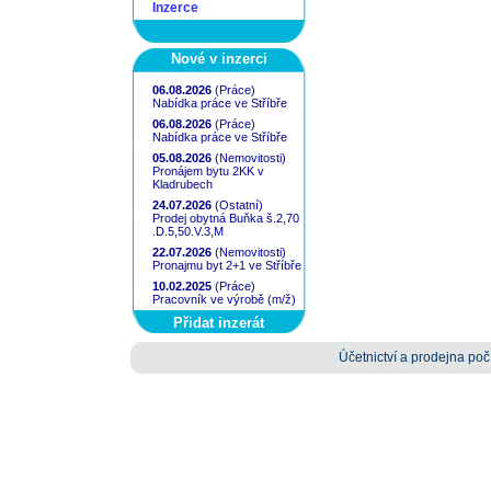
Inzerce
Nové v inzerci
06.08.2026
(Práce)
Nabídka práce ve Stříbře
06.08.2026
(Práce)
Nabídka práce ve Stříbře
05.08.2026
(Nemovitosti)
Pronájem bytu 2KK v
Kladrubech
24.07.2026
(Ostatní)
Prodej obytná Buňka š.2,70
.D.5,50.V.3,M
22.07.2026
(Nemovitosti)
Pronajmu byt 2+1 ve Stříbře
10.02.2025
(Práce)
Pracovník ve výrobě (m/ž)
Přidat inzerát
Účetnictví a prodejna počí