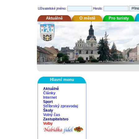
Uživatelské jméno:
Heslo:
Aktuálně
O městě
Pro turisty
Hlavní menu
Aktuálně
Články
Internet
Sport
Stříbrský zpravodaj
Školy
Volný čas
Zastupitelstvo
Volby