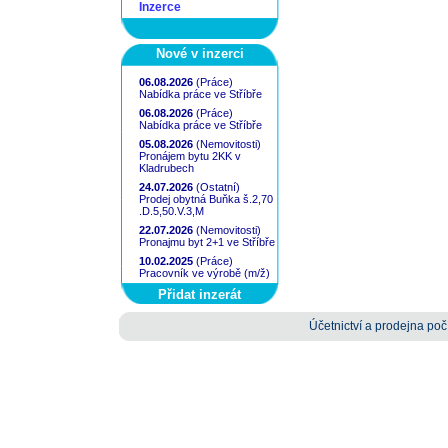
Inzerce
Nové v inzerci
06.08.2026
(Práce)
Nabídka práce ve Stříbře
06.08.2026
(Práce)
Nabídka práce ve Stříbře
05.08.2026
(Nemovitosti)
Pronájem bytu 2KK v
Kladrubech
24.07.2026
(Ostatní)
Prodej obytná Buňka š.2,70
.D.5,50.V.3,M
22.07.2026
(Nemovitosti)
Pronajmu byt 2+1 ve Stříbře
10.02.2025
(Práce)
Pracovník ve výrobě (m/ž)
Přidat inzerát
Účetnictví a prodejna počí