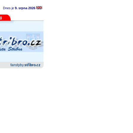
Dnes je
9. srpna 2026
og
fanstyby.
stříbro.cz