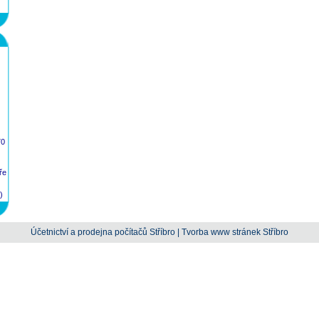
70
ře
)
Účetnictví a prodejna počítačů Stříbro
|
Tvorba www stránek Stříbro