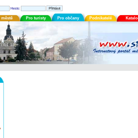
Heslo:
 městě
Pro turisty
Pro občany
Podnikatelé
Katal