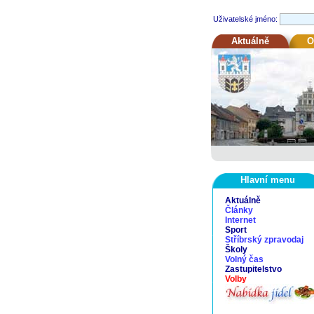
Uživatelské jméno:
Aktuálně
O
Hlavní menu
Aktuálně
Články
Internet
Sport
Stříbrský zpravodaj
Školy
Volný čas
Zastupitelstvo
Volby