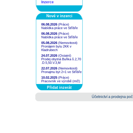
Inzerce
Nové v inzerci
06.08.2026
(Práce)
Nabídka práce ve Stříbře
06.08.2026
(Práce)
Nabídka práce ve Stříbře
05.08.2026
(Nemovitosti)
Pronájem bytu 2KK v
Kladrubech
24.07.2026
(Ostatní)
Prodej obytná Buňka š.2,70
.D.5,50.V.3,M
22.07.2026
(Nemovitosti)
Pronajmu byt 2+1 ve Stříbře
10.02.2025
(Práce)
Pracovník ve výrobě (m/ž)
Přidat inzerát
Účetnictví a prodejna počí