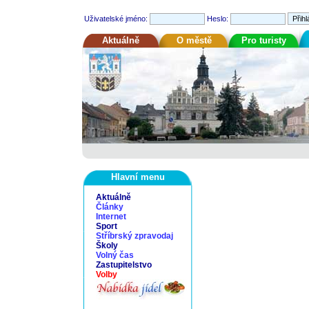
Uživatelské jméno:
Heslo:
Aktuálně
O městě
Pro turisty
Hlavní menu
Aktuálně
Články
Internet
Sport
Stříbrský zpravodaj
Školy
Volný čas
Zastupitelstvo
Volby