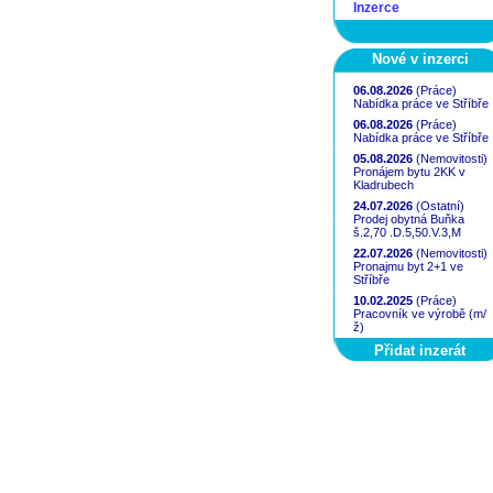
Inzerce
Nové v inzerci
06.08.2026
(Práce)
Nabídka práce ve Stříbře
06.08.2026
(Práce)
Nabídka práce ve Stříbře
05.08.2026
(Nemovitosti)
Pronájem bytu 2KK v
Kladrubech
24.07.2026
(Ostatní)
Prodej obytná Buňka
š.2,70 .D.5,50.V.3,M
22.07.2026
(Nemovitosti)
Pronajmu byt 2+1 ve
Stříbře
10.02.2025
(Práce)
Pracovník ve výrobě (m/
ž)
Přidat inzerát