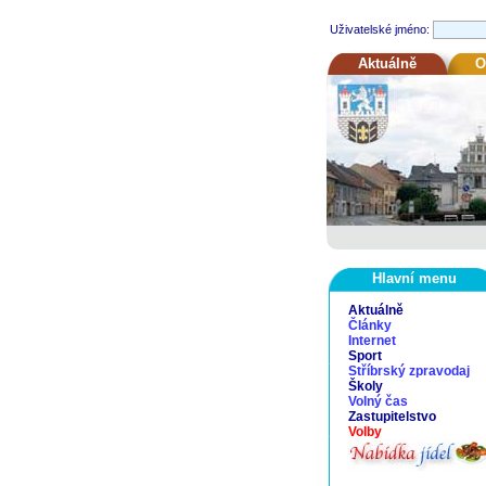
Uživatelské jméno:
Aktuálně
O
Hlavní menu
Aktuálně
Články
Internet
Sport
Stříbrský zpravodaj
Školy
Volný čas
Zastupitelstvo
Volby