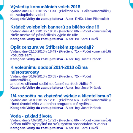
Výsledky komunálních voleb 2018
Vydáno dne 06.10.2018
v 11:33
- (Přečteno 68x - Počet komentářů:1)
do zastupitelstev obcí ...
Kategorie Volby do zastupitelstva
- Autor: RNDr. Libor Pěchouček
Krádež volebních bannerů za bílého dne !!!
Vydáno dne 04.10.2018
v 18:58
- (Přečteno 68x - Počet komentářů:4)
Naše nezávislé pátnáctikolo vyjelo do ulic ...
Kategorie Volby do zastupitelstva
- Autor: Bc. Karel Lukeš
Opět cenzura ve Stříbrském zpravodaji?
Vydáno dne 02.10.2018
v 18:49
- (Přečteno 71x - Počet komentářů:6)
Posuďte sami. ….
Kategorie Volby do zastupitelstva
- Autor: Ing. Josef Hrábek
K volebnímu období 2014-2018 očima
místostarosty
Vydáno dne 30.09.2018
v 23:55
- (Přečteno 72x - Počet
komentářů:14)
aneb lze stihnout sedět současně na třech židlích? ...
Kategorie Volby do zastupitelstva
- Autor: Ing. Josef Hrábek
1/4 rozpočtu na zbytečné výdaje a klientelismus?
Vydáno dne 28.09.2018
v 12:11
- (Přečteno 66x - Počet komentářů:3)
Hned úvodní věta volebního programu mě vyděsila, ...
Kategorie Volby do zastupitelstva
- Autor: Ing. Josef Hrábek
Voda - základ života
Vydáno dne 27.09.2018
v 17:22
- (Přečteno 66x - Počet komentářů:4)
Stříbro může být pyšné na svůj systém hospodaření s vodou
Kategorie Volby do zastupitelstva
- Autor: Bc. Karel Lukeš