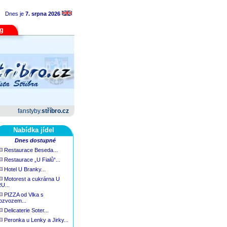
Dnes je
7. srpna 2026
og
fanstyby.
stříbro.cz
Nabídka jídel
Dnes dostupné
Restaurace Beseda...
Restaurace „U Fialů“...
Hotel U Branky...
Motorest a cukrárna U
U...
PIZZA od Vlka s
ozvozem...
Delicaterie Soter...
Peronka u Lenky a Jirky...