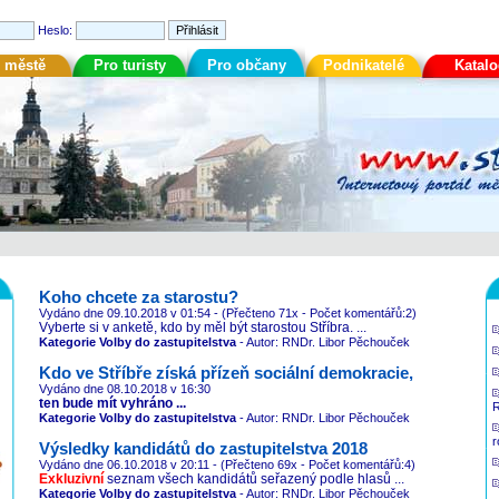
Heslo:
 městě
Pro turisty
Pro občany
Podnikatelé
Katal
Koho chcete za starostu?
Vydáno dne 09.10.2018
v 01:54
- (Přečteno 71x - Počet komentářů:2)
Vyberte si v anketě, kdo by měl být starostou Stříbra. ...
Kategorie Volby do zastupitelstva
- Autor: RNDr. Libor Pěchouček
Kdo ve Stříbře získá přízeň sociální demokracie,
Vydáno dne 08.10.2018
v 16:30
ten bude mít vyhráno ...
R
Kategorie Volby do zastupitelstva
- Autor: RNDr. Libor Pěchouček
r
Výsledky kandidátů do zastupitelstva 2018
Vydáno dne 06.10.2018
v 20:11
- (Přečteno 69x - Počet komentářů:4)
Exkluzivní
seznam všech kandidátů seřazený podle hlasů ...
Kategorie Volby do zastupitelstva
- Autor: RNDr. Libor Pěchouček