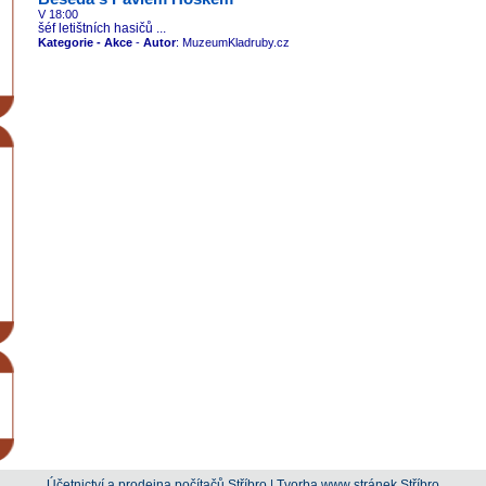
V 18:00
šéf letištních hasičů ...
Kategorie - Akce
-
Autor
: MuzeumKladruby.cz
Účetnictví a prodejna počítačů Stříbro
|
Tvorba www stránek Stříbro