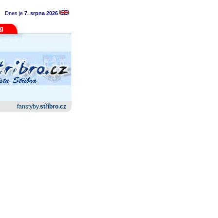
Dnes je
7. srpna 2026
og
fanstyby.
stříbro.cz