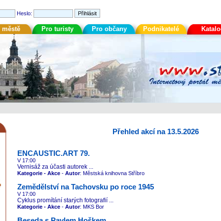
Heslo:
 městě
Pro turisty
Pro občany
Podnikatelé
Katal
Přehled akcí na 13.5.2026
ENCAUSTIC.ART 79.
V 17:00
Vernisáž za účasti autorek ...
Kategorie - Akce
-
Autor
: Městská knihovna Stříbro
Zemědělství na Tachovsku po roce 1945
V 17:00
Cyklus promítání starých fotografií ...
Kategorie - Akce
-
Autor
: MKS Bor
Beseda s Pavlem Hoškem