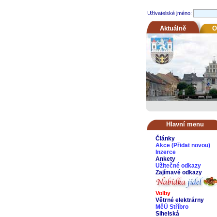
Uživatelské jméno:
Aktuálně
O
Hlavní menu
Články
Akce
(
Přidat novou
)
Inzerce
Ankety
Užitečné odkazy
Zajímavé odkazy
Volby
Větrné elektrárny
MěÚ Stříbro
Sihelská