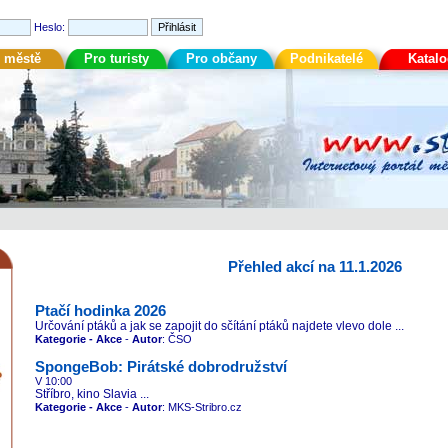
Heslo:
 městě
Pro turisty
Pro občany
Podnikatelé
Katal
Přehled akcí na 11.1.2026
Ptačí hodinka 2026
Určování ptáků a jak se zapojit do sčítání ptáků najdete vlevo dole ...
Kategorie - Akce
-
Autor
: ČSO
SpongeBob: Pirátské dobrodružství
V 10:00
Stříbro, kino Slavia ...
Kategorie - Akce
-
Autor
: MKS-Stribro.cz