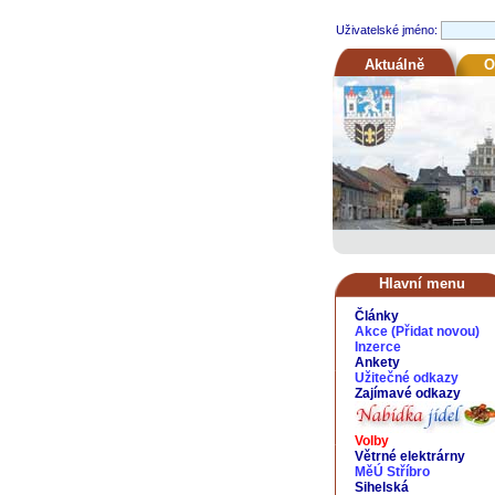
Uživatelské jméno:
Aktuálně
O
Hlavní menu
Články
Akce
(
Přidat novou
)
Inzerce
Ankety
Užitečné odkazy
Zajímavé odkazy
Volby
Větrné elektrárny
MěÚ Stříbro
Sihelská