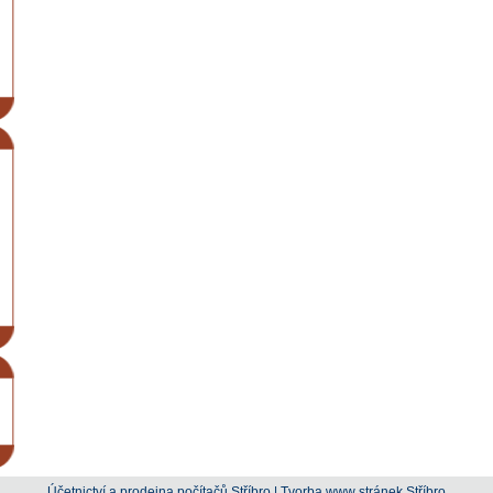
Účetnictví a prodejna počítačů Stříbro
|
Tvorba www stránek Stříbro