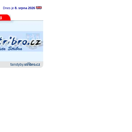
Dnes je
8. srpna 2026
og
fanstyby.
stříbro.cz