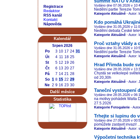
summit NATO v Ank
Vydáno dne 07.06.2026
v 10:
Registrace
Nedělní partie Terezie Tom
Redaktor
Kategorie Aktuálně
- Autor: 
RSS kanál
Kontakt
Kdo pomáhá Ukrajin
Nápověda
Vydáno dne 31.05.2026
v 11:
Nedělní debata České telev
Kategorie Aktuálně
- Autor: 
Kalendář
Proč vztahy vlády a 
Srpen 2026
Vydáno dne 31.05.2026
v 10:
Po
3
10
17
24
31
Nedělní partie Terezie Tom
Kategorie Aktuálně
- Autor: 
Út
4
11
18
25
St
5
12
19
26
Hrad Přimda bude svíti
Čt
6
13
20
27
Vydáno dne 28.05.2026
v 13:
Chystá se velkolepé světel
Pá
7
14
21
28
od 20,30h
So
1
8
15
22
29
Kategorie Aktuálně
- Autor: 
Ne
2
9
16
23
30
Taneční vystoupení d
Další měsíce
Vydáno dne 28.05.2026
v 06:
na motivy pohádek Walta D
Statistika
27.5.2026
Kategorie Fotogalerie
- Auto
Trhejte si lupinu do 
Vydáno dne 27.05.2026
v 00:
pomůžete zastavit invazi! ..
Kategorie Aktuálně
- Autor: 
Výpočetní technika k