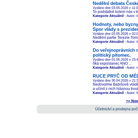
Nedělní debata České
Vydáno dne 03.05.2026
v 11:
To podstatné kolem nás v kl
Kategorie Aktuálně
- Autor: 
Hodnoty, nebo byzn
Spor vlády s prezide
Vydáno dne 03.05.2026
v 02:
Nedělní partie Terezie Tom
Kategorie Aktuálně
- Autor: 
Do veřejnoprávních 
politický pitomec,
Vydáno dne 01.05.2026
v 23:
říká exposlanec ANO ...
Kategorie Aktuálně
- Autor: 
RUCE PRYČ OD MÉD
Vydáno dne 30.04.2026
v 21:
Nedovolme Babišově vládě 
a učinit z nich hlásnou troub
Kategorie Aktuálně
- Autor: 
<= Nov
Účetnictví a prodejna počí