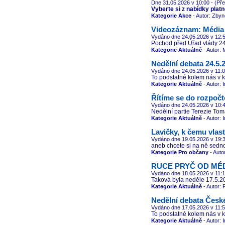
Dne 31.05.2026
v 10:00
- (Pře
Vyberte si z nabídky platné
Kategorie Akce
- Autor: Zbyn
Videozáznam: Média p
Vydáno dne 24.05.2026
v 12:
Pochod před Úřad vlády 24.
Kategorie Aktuálně
- Autor: 
Nedělní debata 24.5.
Vydáno dne 24.05.2026
v 11:
To podstatné kolem nás v kl
Kategorie Aktuálně
- Autor: 
Řítíme se do rozpočt
Vydáno dne 24.05.2026
v 10:
Nedělní partie Terezie Tom
Kategorie Aktuálně
- Autor: 
Lavičky, k čemu vlas
Vydáno dne 19.05.2026
v 19:
aneb chcete si na ně sedn
Kategorie Pro občany
- Auto
RUCE PRYČ OD MÉD
Vydáno dne 18.05.2026
v 11:
Taková byla neděle 17.5.20
Kategorie Aktuálně
- Autor: 
Nedělní debata České
Vydáno dne 17.05.2026
v 11:
To podstatné kolem nás v kl
Kategorie Aktuálně
- Autor: 