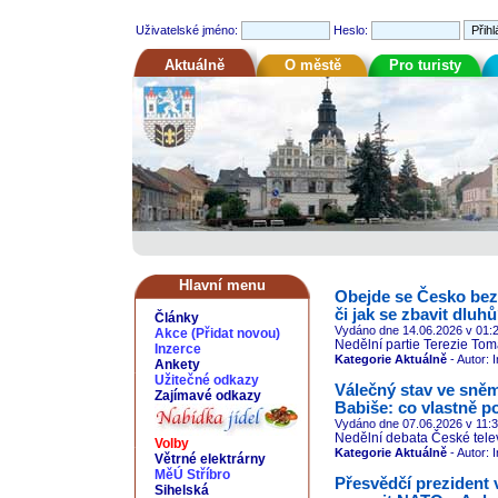
Uživatelské jméno:
Heslo:
Aktuálně
O městě
Pro turisty
Hlavní menu
Obejde se Česko bez
či jak se zbavit dluh
Články
Vydáno dne 14.06.2026
v 01:
Akce
(
Přidat novou
)
Nedělní partie Terezie Tom
Inzerce
Kategorie Aktuálně
- Autor: 
Ankety
Užitečné odkazy
Válečný stav ve sněm
Zajímavé odkazy
Babiše: co vlastně 
Vydáno dne 07.06.2026
v 11:
Nedělní debata České telev
Volby
Kategorie Aktuálně
- Autor: 
Větrné elektrárny
MěÚ Stříbro
Přesvědčí prezident v
Sihelská