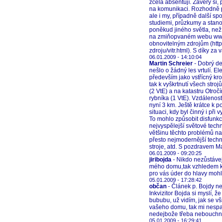
zcela absentují. Závěry si
na komunikaci. Rozhodně p
ale i my, případně další s
studiemi, průzkumy a stano
poněkud jiného světla, než
na zmiňopvaném webu www.
obnovitelným zdrojům (http
zdroju/vitr.html). S díky za
06.01.2009 - 14:10:04
Martin Schreier
- Dobrý de
nešlo o žádný les vrtulí. E
především jako vstřícný kr
tak k vyškrtnutí všech stroj
(2 VtE) a na katastru Otroč
rybníka (1 VtE). Vzdálenost
nyní 3 km. Ještě krátce k p
situaci, kdy byl činný i při
To mohlo způsobit disfunkce
nejvyspělejší světové techn
většinu těchto problémů na
přesto nejmodernější tech
stroje, atd. S pozdravem Ma
06.01.2009 - 09:20:25
jiribojda
- Nikdo nezůstávej
mého domu,tak vzhledem k 
pro vás úder do hlavy mohl
05.01.2009 - 17:28:42
občan
- Článek p. Bojdy ne
Inkvizitor Bojda si myslí,
bububu, už vidím, jak se vš
vašeho domu, tak mi nespad
nedejbože třeba nebouchne 
05.01.2009 - 16:29:41