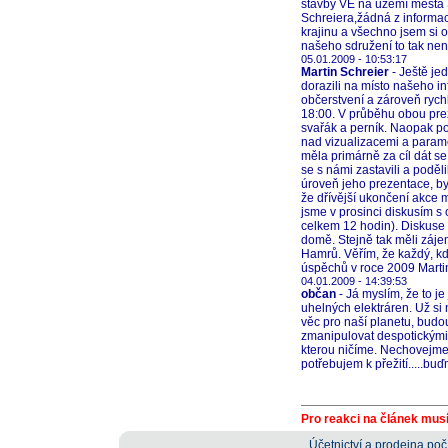
stavby VE na území města 
Schreiera,žádná z informac
krajinu a všechno jsem si 
našeho sdružení to tak nen
05.01.2009 - 10:53:17
Martin Schreier
- Ještě je
dorazili na místo našeho i
občerstvení a zároveň rych
18:00. V průběhu obou prez
svařák a perník. Naopak p
nad vizualizacemi a parame
měla primárně za cíl dát se 
se s námi zastavili a poděli
úroveň jeho prezentace, by
že dřívější ukončení akce 
jsme v prosinci diskusím 
celkem 12 hodin). Diskuse 
domě. Stejně tak měli záje
Hamrů. Věřím, že každý, kd
úspěchů v roce 2009 Marti
04.01.2009 - 14:39:53
občan
- Já myslím, že to j
uhelných elektráren. Už si 
věc pro naší planetu, bud
zmanipulovat despotickými a
kterou ničíme. Nechovejme s
potřebujem k přežití.....bu
Pro reakci na článek musí
Účetnictví a prodejna počí