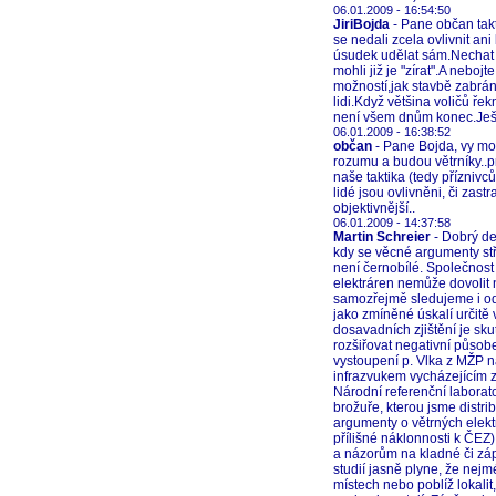
06.01.2009 - 16:54:50
JiriBojda
- Pane občan takt
se nedali zcela ovlivnit a
úsudek udělat sám.Nechat t
mohli již je "zírat".A neboj
možností,jak stavbě zabrán
lidi.Když většina voličů ř
není všem dnům konec.Ješt
06.01.2009 - 16:38:52
občan
- Pane Bojda, vy moc 
rozumu a budou větrníky..p
naše taktika (tedy příznivc
lidé jsou ovlivněni, či zas
objektivnější..
06.01.2009 - 14:37:58
Martin Schreier
- Dobrý de
kdy se věcné argumenty stř
není černobílé. Společnost
elektráren nemůže dovolit 
samozřejmě sledujeme i od
jako zmíněné úskalí určitě 
dosavadních zjištění je sk
rozšiřovat negativní působ
vystoupení p. Vlka z MŽP n
infrazvukem vycházejícím z 
Národní referenční laborat
brožuře, kterou jsme distrib
argumenty o větrných elekt
přílišné náklonnosti k ČEZ
a názorům na kladné či záp
studií jasně plyne, že nej
místech nebo poblíž lokalit