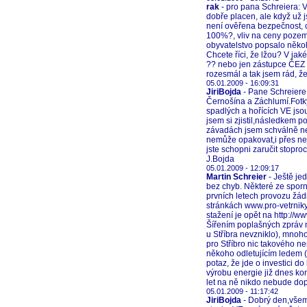
rak
- pro pana Schreiera: V
dobře placen, ale když už j
není ověřena bezpečnost, 
100%?, vliv na ceny pozemk
obyvatelstvo popsalo několi
Chcete říci, že lžou? V jak
?? nebo jen zástupce ČEZ s
rozesmál a tak jsem rád, ž
05.01.2009 - 16:09:31
JiriBojda
- Pane Schreiere
Černošína a Záchlumí.Fotky
spadlých a hořících VE jso
jsem si zjistil,následkem 
závadách jsem schválně ne
nemůže opakovat,i přes nej
jste schopni zaručit stopr
J.Bojda
05.01.2009 - 12:09:17
Martin Schreier
- Ještě je
bez chyb. Některé ze sporn
prvních letech provozu žád
stránkách www.pro-vetrniky.
stažení je opět na http://w
Šířením poplašných zpráv m
u Stříbra nevzniklo), mnoho
pro Stříbro nic takového ne
někoho odletujícím ledem (
potaz, že jde o investici 
výrobu energie již dnes ko
let na ně nikdo nebude dop
05.01.2009 - 11:17:42
JiriBojda
- Dobrý den,všem