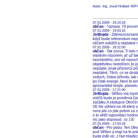
Autor: Ing. Josef Hrábek #RF
07.01.2009 - 19:14:18
občan
- *oprava: 70 proce
07.01.2009 - 19:03:10
JiriBojda
- Zdémonizovanéh
když bude referendum neplat
něčem svědčit a neplatné 
07.01.2009 - 18:32:00
občan
- Tak znova..Ti kdo
vlastním názorem, ať už ta
neznámého, pro ně nepochp
objektivitou nedotčení..to 
nepůjde, jinak příznivců p
neplatné..Těch, co se dost
vzduch, čistou přírodu, tak 
po čisté energii..Není to jen
ignorantské brejle, planetu 
07.01.2009 - 17:21:00
JiriBojda
- Stříbro má myslí
voličů bude je poměrná část
začátku.A zástupce Otročín
VE.Ne výhled na ně,který vy
ovce,ale co jste potom za z
o to větší vypovídací hodno
nic jako doposud. :o) J.B.
07.01.2009 - 17:03:29
občan
- Pro pepu: Ten Otro
pod Stříbro a mají na to prá
bude jistě víc, z řad mladý