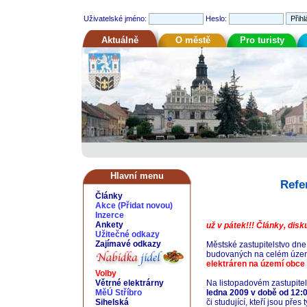
Uživatelské jméno:
Heslo:
Aktuálně
O městě
Pro turisty
Hlavní menu
Refe
Články
Akce
(
Přidat novou
)
Inzerce
Ankety
už v pátek!!! Články, disku
Užitečné odkazy
Zajímavé odkazy
Městské zastupitelstvo dne
budovaných na celém území
elektráren na území obce 
Volby
Větrné elektrárny
Na listopadovém zastupitel
MěÚ Stříbro
ledna 2009 v době od 12:
Sihelská
či studující, kteří jsou přes