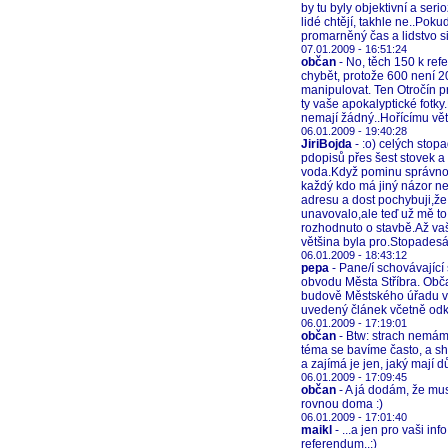
by tu byly objektivní a ser
lidé chtějí, takhle ne..Poku
promarněný čas a lidstvo s
07.01.2009 - 16:51:24
občan
- No, těch 150 k refe
chybět, protože 600 není 2
manipulovat. Ten Otročín pro
ty vaše apokalyptické fotky
nemají žádný..Hořícímu větr
06.01.2009 - 19:40:28
JiriBojda
- :o) celých stop
pdopisů přes šest stovek a
voda.Když pominu správnou
každý kdo má jiný názor ne
adresu a dost pochybuji,že
unavovalo,ale teď už mě to
rozhodnuto o stavbě.Až vaš
většina byla pro.Stopadesát 
06.01.2009 - 18:43:12
pepa
- Pane/í schovávající
obvodu Města Stříbra. Občan
budově Městského úřadu ve 
uvedený článek včetně odk
06.01.2009 - 17:19:01
občan
- Btw: strach nemám, 
téma se bavíme často, a sh
a zajímá je jen, jaký mají d
06.01.2009 - 17:09:45
občan
- A já dodám, že mus
rovnou doma :)
06.01.2009 - 17:01:40
maikl
- ...a jen pro vaši in
referendum..:)