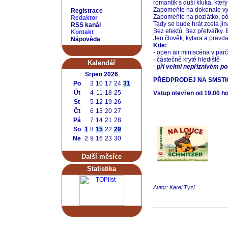
romantik s duší kluka, kter
Zapomeňte na dokonale vy
Registrace
Zapomeňte na pozlátko, pózy
Redaktor
Tady se bude hrát zcela jin
RSS kanál
Bez efektů. Bez přetvářky. B
Kontakt
Jen člověk, kytara a pravda
Nápověda
Kde:
- open air miniscéna v parč
- částečně kryté hlediště
Kalendář
-
při velmi nepříznivém p
Srpen 2026
PŘEDPRODEJ NA SMST
Po
3
10
17
24
31
Út
4
11
18
25
Vstup otevřen od 19.00 h
St
5
12
19
26
Čt
6
13
20
27
Pá
7
14
21
28
So
1
8
15
22
29
Ne
2
9
16
23
30
Další měsíce
Statistika
Autor: Karel Týzl