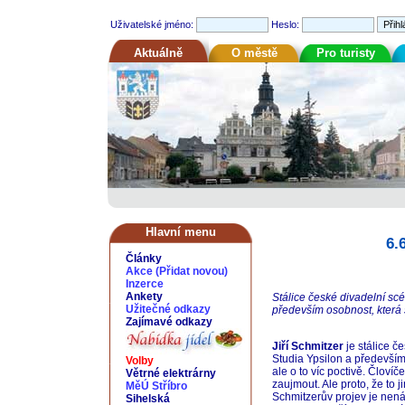
Uživatelské jméno:
Heslo:
Aktuálně
O městě
Pro turisty
Hlavní menu
6.
Články
Akce
(
Přidat novou
)
Inzerce
Ankety
Stálice české divadelní sc
Užitečné odkazy
především osobnost, která s
Zajímavé odkazy
Jiří Schmitzer
je stálice č
Studia Ypsilon a především 
Volby
ale o to víc poctivě. Človíč
Větrné elektrárny
zaujmout. Ale proto, že to
MěÚ Stříbro
Schmitzerův projev je nená
Sihelská