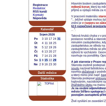
Hlavním bodem zastupitel
Registrace
milionů korun
, který by m
Redaktor
příjmů a výdajů města za r
RSS kanál
Kontakt
V pracovní materiálu
staro
Nápověda
"...
běžné výdaje mohou bý
znění je
v rozporu se zák
§13 rozpočtové provizori
Kalendář
...
".
Srpen 2026
Taková hrubá chyba v v pra
Po
3
10
17
24
31
poslance nestíhá a starost
minulém zastupitelstvu, kd
Út
4
11
18
25
zastupitelstva ze středy n
St
5
12
19
26
zastupitelstva města se pře
Čt
6
13
20
27
výborů to vycházelo časově
navrhuje na pondělky. Opra
Pá
7
14
21
28
So
1
8
15
22
29
A jak starosta v Praze re
Ne
2
9
16
23
30
Starosta osobně podepsal
soudu
nazývat fašistickou
navrhla
obžalovat
z podněco
Další měsíce
a který mimo jiné např.
bag
Statistika
Starosta podepsal
smlouvu 
hajlováním, nacistickými sy
žhářského útoku
na malou 
Je na osobní odpovědnosti
město Stříbro spoluprací
postojům zastupitelů přihl
Živé vysílání ze zasedání