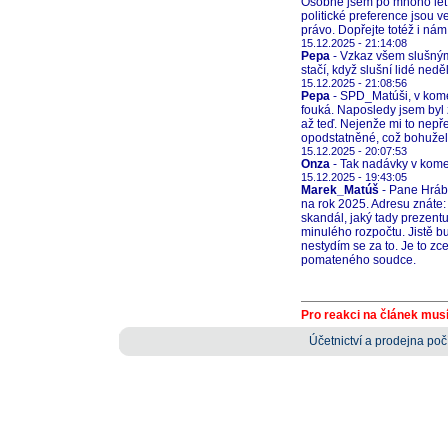
Osobně jsem po mnoho let 
politické preference jsou v
právo. Dopřejte totéž i ná
15.12.2025 - 21:14:08
Pepa
- Vzkaz všem slušným 
stačí, když slušní lidé nedě
15.12.2025 - 21:08:56
Pepa
- SPD_Matúši, v komen
fouká. Naposledy jsem by
až teď. Nejenže mi to nepř
opodstatněné, což bohužel
15.12.2025 - 20:07:53
Onza
- Tak nadávky v komen
15.12.2025 - 19:43:05
Marek_Matúš
- Pane Hrábk
na rok 2025. Adresu znáte: 
skandál, jaký tady prezent
minulého rozpočtu. Jistě bu
nestydím se za to. Je to z
pomateného soudce.
Pro reakci na článek musí
Účetnictví a prodejna počí