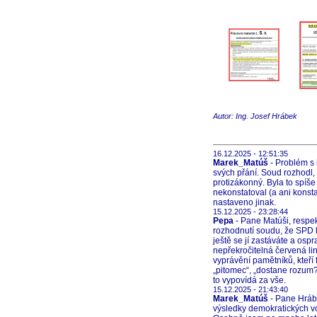
Autor: Ing. Josef Hrábek
16.12.2025 - 12:51:35
Marek_Matúš
- Problém s 
svých přání. Soud rozhodl,
protizákonný. Byla to spíš
nekonstatoval (a ani konsta
nastaveno jinak.
15.12.2025 - 23:28:44
Pepa
- Pane Matúši, respek
rozhodnutí soudu, že SPD lz
ještě se jí zastáváte a os
nepřekročitelná červená li
vyprávění pamětníků, kteří 
„pitomec“, „dostane rozum?“,
to vypovídá za vše.
15.12.2025 - 21:43:40
Marek_Matúš
- Pane Hrábk
výsledky demokratických vol