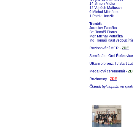
14 Šimon Míčka
12 Vojtěch Mattusch
9 Michal Michálek
1 Patrik Honzík
Trenéři:
Jaroslav Patočka
Bc. Tomáš Florus
Mgr. Michal Petraška
Ing. Tomáš Kasl vedoucí t
Rozlosování MČR -
ZDE
.
Semifinále: Orel Řečkovice 
Utkání o bronz: TJ Start Lub
Medailový ceremoniál -
ZD
Rozhovory -
ZDE
.
Článek byl sepsán ve spol