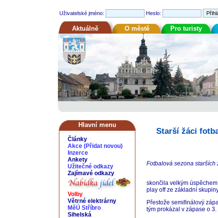
Uživatelské jméno:
Heslo:
Aktuálně
O městě
Pro turisty
Hlavní menu
Starší žáci fot
Články
Akce
(
Přidat novou
)
Inzerce
Ankety
Fotbalová sezona starších ž
Užitečné odkazy
Zajímavé odkazy
skončila velkým úspěchem n
play off ze základní skupiny
Volby
Větrné elektrárny
Přestože semifinálový zápa
MěÚ Stříbro
tým prokázal v zápase o 3. 
Sihelská