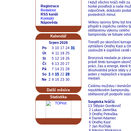
I když všichni hráči měli 
Registrace
horké prostředí a naše muž
Redaktor
odpočinek, dokázalo podat 
RSS kanál
posledních minut.
Kontakt
Velkou oporou týmu byl bra
Nápověda
přispěl k úspěchu celého tý
obětavému výkonu celého tý
šampionátu ve futsale odv
Kalendář
Trenéři po skončení turnaje
Srpen 2026
vyhlášeni Ondřej Kasl a On
Po
3
10
17
24
31
zasloužili k úspěšné cestě
Út
4
11
18
25
Bronzová medaile je zárove
St
5
12
19
26
právě tímto turnajem ukonč
Čt
6
13
20
27
práci, čas a energii, které
Pá
7
14
21
28
dlouhodobá práce stály u z
So
1
8
15
22
29
jeden z nejlepších v krajsk
medailí.
Ne
2
9
16
23
30
Celému mužstvu i trenérům
Další měsíce
republikovém šampionátu. D
obětavost při podpoře svých
Statistika
Soupiska hráčů:
13 Štěpán Gontkovič
2 Lukas Jamriška
3 Ondřej Petraška
4 Daniel Adamec
6 Ondřej Kasl
7 Jan Ročňák
8 Nikolas Markalous