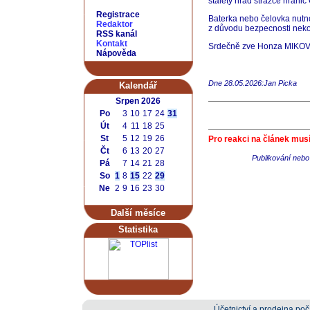
staletý hrad strážce hranic
Registrace
Baterka nebo čelovka nutno
Redaktor
z důvodu bezpecnosti nek
RSS kanál
Kontakt
Srdečně zve Honza MIKOVE
Nápověda
Dne 28.05.2026:Jan Picka
Kalendář
Srpen 2026
Po
3
10
17
24
31
Út
4
11
18
25
St
5
12
19
26
Pro reakci na článek musí
Čt
6
13
20
27
Publikování nebo 
Pá
7
14
21
28
So
1
8
15
22
29
Ne
2
9
16
23
30
Další měsíce
Statistika
Účetnictví a prodejna počí