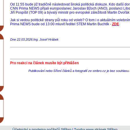
Od 11:55 bude již tradičně následovat široká politická diskuze. Kdo další do
CNN Prima NEWS přijali europoslanec Jaroslav Bžoch (ANO), poslanci Libo
Jiří Pospíšil (TOP 09) a bývalý ministr pro evropské záležitosti Martin Dvořá
Jak si vedou politické strany půl roku od voleb? O tom i o aktuálním vole
Prima NEWS bude od 13:00 mluvit ředitel STEM Martin Buchtík -
ZDE
.
Dne 22.03.2026:Ing. Josef Hrábek
Pro reakci na článek musíte být přihlášen
Publikování nebo šíření článků a fotografií ze stribro.cz je bez souhlas
Účetnictví a prodejna počítačů Stříbro
|
Tvorba www stránek Stříbro