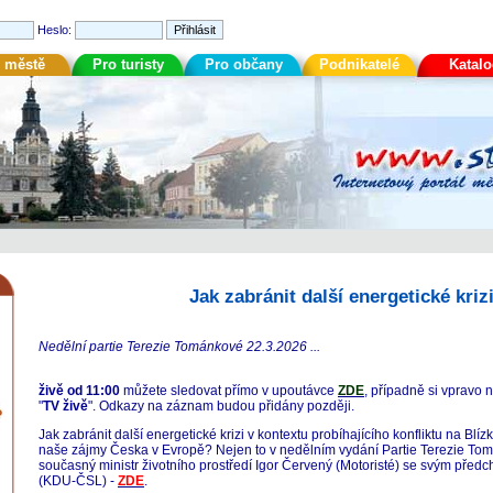
Heslo:
 městě
Pro turisty
Pro občany
Podnikatelé
Katal
Jak zabránit další energetické kriz
Nedělní partie Terezie Tománkové 22.3.2026 ...
živě od 11:00
můžete sledovat přímo v upoutávce
ZDE
, případně si vpravo 
"
TV živě
". Odkazy na záznam budou přidány později.
Jak zabránit další energetické krizi v kontextu probíhajícího konfliktu na Bl
naše zájmy Česka v Evropě? Nejen to v nedělním vydání Partie Terezie To
současný ministr životního prostředí Igor Červený (Motoristé) se svým př
(KDU-ČSL) -
ZDE
.