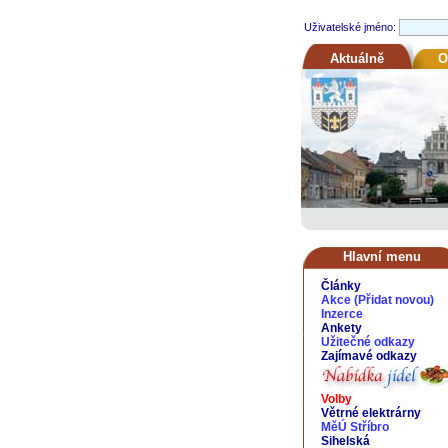
Uživatelské jméno:
Aktuálně
O
Hlavní menu
Články
Akce
(
Přidat novou
)
Inzerce
Ankety
Užitečné odkazy
Zajímavé odkazy
Volby
Větrné elektrárny
MěÚ Stříbro
Sihelská