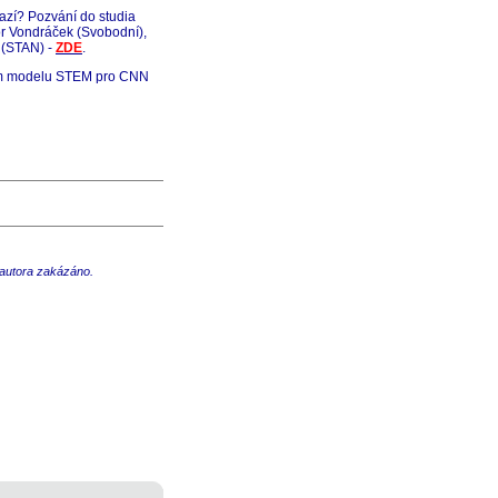
razí? Pozvání do studia
r Vondráček (Svobodní),
k (STAN) -
ZDE
.
bním modelu STEM pro CNN
u autora zakázáno.