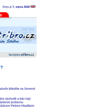
Dnes je
7. srpna 2026
og
fanstyby.
stříbro.cz
i?
nahoře klikněte na červené
ízkém východě a kdo hájí
mánkové proberou
edchůdcem Petrem Hladíkem