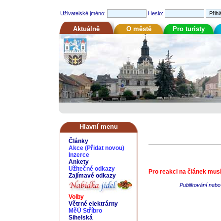
Uživatelské jméno:
Heslo:
Aktuálně
O městě
Pro turisty
Hlavní menu
Články
Akce
(
Přidat novou
)
Inzerce
Ankety
Užitečné odkazy
Pro reakci na článek musí
Zajímavé odkazy
Publikování nebo 
Volby
Větrné elektrárny
MěÚ Stříbro
Sihelská