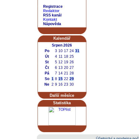
Registrace
Redaktor
RSS kanál
Kontakt
Nápověda
Kalendář
Srpen 2026
Po
3
10
17
24
31
Út
4
11
18
25
St
5
12
19
26
Čt
6
13
20
27
Pá
7
14
21
28
So
1
8
15
22
29
Ne
2
9
16
23
30
Další měsíce
Statistika
Účetnictví a prodejna počí