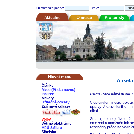
Uživatelské jméno:
Heslo:
Aktuálně
O městě
Pro turisty
Hlavní menu
Anketa 
Články
Akce
(
Přidat novou
)
Inzerce
Revitalizace náměstí XIII. Fo
Ankety
Užitečné odkazy
V uplynulém měsíci pokrač
Zajímavé odkazy
úpravy. V souvislosti s nim
nikoli.
Snaha je co nejdříve uděla
Volby
omezení a umožněn tak běžn
Větrné elektrárny
rozeběhly práce na vodních
MěÚ Stříbro
Sihelská