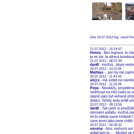
Dne 18.07.2012:Ing. Josef Hr
21.07.2012 - 15:24:07
Honza
- Bez legrace, to ná
je mi zle, ta děsná kombina
21.07.2012 - 08:37:39
danB
- možná...stopy vedou
20.07.2012 - 14:11:56
Mathias
- ..jen by mě zajím
20.07.2012 - 11:43:43
ali@s
- mě asfalt na náměst
20.07.2012 - 11:19:28
Pepa
- Neukážu, projektov
směřovat na HIO nebo je vz
stejně jako byl veřejně pří
dotaci. Tehdy, tedy ještě p
20.07.2012 - 08:13:56
danB
- Tak jsem si projížd
okrovém asfaltu, možná jse
mi to někde pane Hrábek?Jo
zase první jako jsme chtěl
20.07.2012 - 00:26:32
smutny
- Ano, nejhorsi asi
asfalt tam je...... Myslim ze