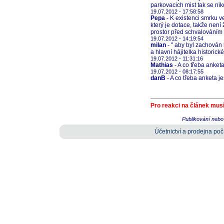
parkovacich mist tak se nikd
19.07.2012 - 17:58:58
Pepa
- K existenci smrku v
který je dotace, takže není 
prostor před schvalováním 
19.07.2012 - 14:19:54
milan
- " aby byl zachován h
a hlavní hájitelka histori
19.07.2012 - 11:31:16
Mathias
- A co třeba anket
19.07.2012 - 08:17:55
danB
- A co třeba anketa j
Pro reakci na článek musí
Publikování nebo 
Účetnictví a prodejna počí