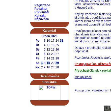
Při výjezdu z Plzně na Křim
vrstvu asfaltového koberce
Registrace
v Husově ulici.
Redaktor
RSS kanál
Aby byl zachován historick
Kontakt
stromů, atd., použita tzv. p
Nápověda
korozi, která na svém povrc
významně zpomalí rychlost
Kalendář
První patinující ocel pod
charakteristické vlastnosti
Srpen 2026
telegrafních sloupů na Sibi
Po
3
10
17
24
31
konstrukcích či na stožáre
Út
4
11
18
25
Dotazy k probíhající revita
St
5
12
19
26
odpovídat.
Čt
6
13
20
27
Poznámka: Projekt je spol
Pá
7
14
21
28
So
1
8
15
22
29
Postup prací na stříbrsk
Ne
2
9
16
23
30
Předchozí článek k revital
Další měsíce
Miniaplikace
Statistika
Postup prací v posledních 