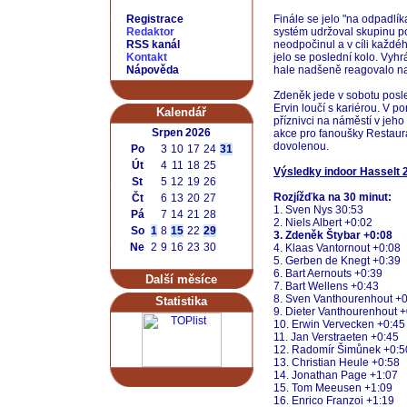
Registrace
Finále se jelo "na odpadlík
Redaktor
systém udržoval skupinu p
RSS kanál
neodpočinul a v cíli každéh
Kontakt
jelo se poslední kolo. Vyhr
Nápověda
hale nadšeně reagovalo na
Zdeněk jede v sobotu posle
Ervin loučí s kariérou. V p
Kalendář
příznivci na náměstí v jeho
Srpen 2026
akce pro fanoušky Restauran
dovolenou.
Po
3
10
17
24
31
Út
4
11
18
25
Výsledky indoor Hasselt 2
St
5
12
19
26
Rozjížďka na 30 minut:
Čt
6
13
20
27
1. Sven Nys 30:53
Pá
7
14
21
28
2. Niels Albert +0:02
So
1
8
15
22
29
3. Zdeněk Štybar +0:08
Ne
2
9
16
23
30
4. Klaas Vantornout +0:08
5. Gerben de Knegt +0:39
6. Bart Aernouts +0:39
Další měsíce
7. Bart Wellens +0:43
8. Sven Vanthourenhout +
Statistika
9. Dieter Vanthourenhout 
10. Erwin Vervecken +0:45
11. Jan Verstraeten +0:45
12. Radomír Šimůnek +0:5
13. Christian Heule +0:58
14. Jonathan Page +1:07
15. Tom Meeusen +1:09
16. Enrico Franzoi +1:19