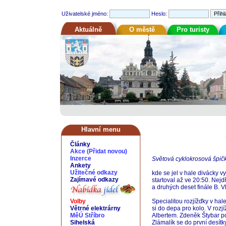
Uživatelské jméno:
Heslo:
Aktuálně
O městě
Pro turisty
Hlavní menu
Články
Akce
(
Přidat novou
)
Inzerce
Světová cyklokrosová špičk
Ankety
Užitečné odkazy
kde se jel v hale divácky 
Zajímavé odkazy
startoval až ve 20:50. Nejdř
a druhých deset finále B. 
Volby
Specialitou rozjížďky v hal
Větrné elektrárny
si do depa pro kolo. V roz
MěÚ Stříbro
Albertem. Zdeněk Štybar po
Sihelská
Zlámalík se do první desítky 