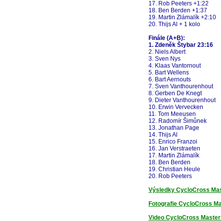
17. Rob Peeters +1:22
18. Ben Berden +1:37
19. Martin Zlámalík +2:10
20. Thijs Al + 1 kolo
Finále (A+B):
1. Zdeněk Štybar 23:16
2. Niels Albert
3. Sven Nys
4. Klaas Vantornout
5. Bart Wellens
6. Bart Aernouts
7. Sven Vanthourenhout
8. Gerben De Knegt
9. Dieter Vanthourenhout
10. Erwin Vervecken
11. Tom Meeusen
12. Radomír Šimůnek
13. Jonathan Page
14. Thijs Al
15. Enrico Franzoi
16. Jan Verstraeten
17. Martin Zlámalík
18. Ben Berden
19. Christian Heule
20. Rob Peeters
Výsledky CycloCross Mast
Fotografie CycloCross Ma
Video CycloCross Masters