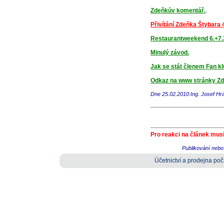
Zdeňkův komentář.
.
Přivítání Zdeňka Štybara 
Restaurantweekend 6.+7.
Minulý závod.
Jak se stát členem Fan k
Odkaz na www stránky Zd
Dne 25.02.2010:Ing. Josef H
Pro reakci na článek musí
Publikování nebo 
Účetnictví a prodejna počí