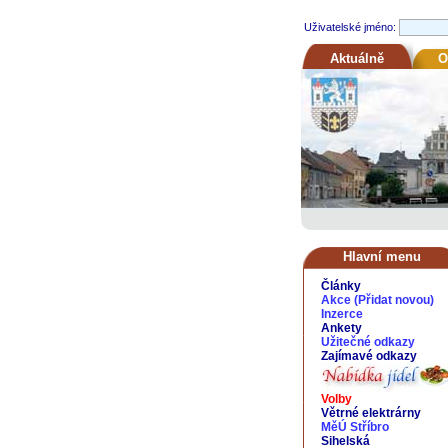
Uživatelské jméno:
Aktuálně
O
Hlavní menu
Články
Akce
(
Přidat novou
)
Inzerce
Ankety
Užitečné odkazy
Zajímavé odkazy
Volby
Větrné elektrárny
MěÚ Stříbro
Sihelská