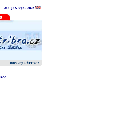
Dnes je
7. srpna 2026
og
fanstyby.
stříbro.cz
akce