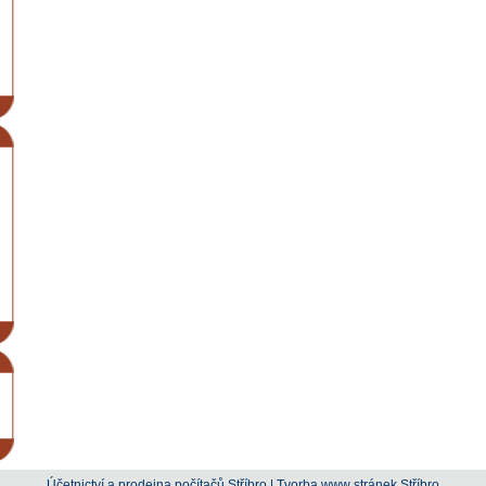
Účetnictví a prodejna počítačů Stříbro
|
Tvorba www stránek Stříbro