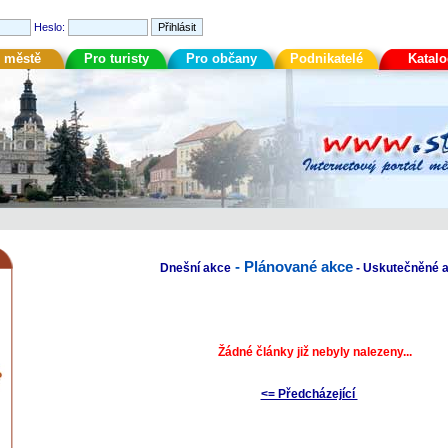
Heslo:
 městě
Pro turisty
Pro občany
Podnikatelé
Katal
-
Plánované akce
Dnešní akce
-
Uskutečněné 
Žádné články již nebyly nalezeny...
<= Předcházející