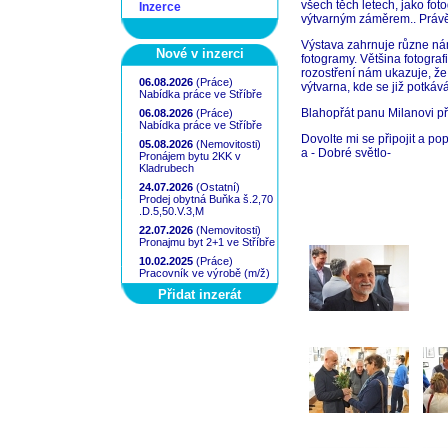
všech těch letech, jako fot
Inzerce
výtvarným záměrem.. Právě 
Výstava zahrnuje různe námět
Nové v inzerci
fotogramy. Většina fotogra
rozostření nám ukazuje, že 
06.08.2026
(Práce)
výtvarna, kde se již potkává
Nabídka práce ve Stříbře
Blahopřát panu Milanovi při
06.08.2026
(Práce)
Nabídka práce ve Stříbře
Dovolte mi se připojit a po
05.08.2026
(Nemovitosti)
a - Dobré světlo-
Pronájem bytu 2KK v
Kladrubech
24.07.2026
(Ostatní)
Prodej obytná Buňka š.2,70
.D.5,50.V.3,M
22.07.2026
(Nemovitosti)
Pronajmu byt 2+1 ve Stříbře
10.02.2025
(Práce)
Pracovník ve výrobě (m/ž)
Přidat inzerát