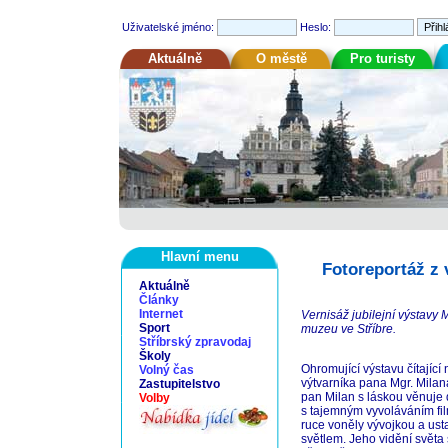
Uživatelské jméno:
Heslo:
Aktuálně
O městě
Pro turisty
Hlavní menu
Fotoreportáž z v
Aktuálně
Články
Internet
Vernisáž jubilejní výstavy
Sport
muzeu ve Stříbre.
Stříbrský zpravodaj
Školy
Ohromující výstavu čítající 
Volný čas
výtvarníka pana Mgr. Milana
Zastupitelstvo
pan Milan s láskou věnuje d
Volby
s tajemným vyvoláváním film
ruce voněly vývojkou a us
světlem. Jeho vidění světa