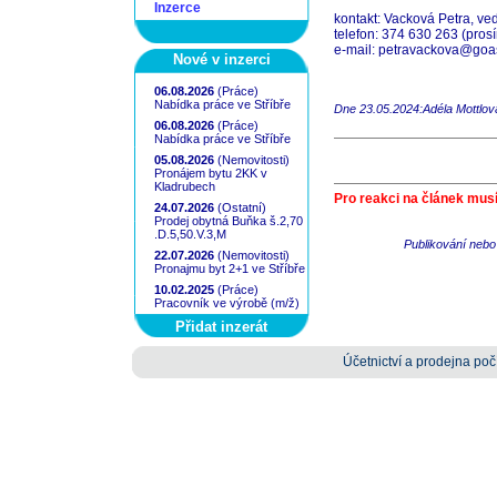
Inzerce
kontakt: Vacková Petra, ved
telefon: 374 630 263 (prosí
e-mail: petravackova@goa
Nové v inzerci
06.08.2026
(Práce)
Nabídka práce ve Stříbře
Dne 23.05.2024:Adéla Mottlov
06.08.2026
(Práce)
Nabídka práce ve Stříbře
05.08.2026
(Nemovitosti)
Pronájem bytu 2KK v
Kladrubech
Pro reakci na článek musí
24.07.2026
(Ostatní)
Prodej obytná Buňka š.2,70
.D.5,50.V.3,M
Publikování nebo 
22.07.2026
(Nemovitosti)
Pronajmu byt 2+1 ve Stříbře
10.02.2025
(Práce)
Pracovník ve výrobě (m/ž)
Přidat inzerát
Účetnictví a prodejna počí