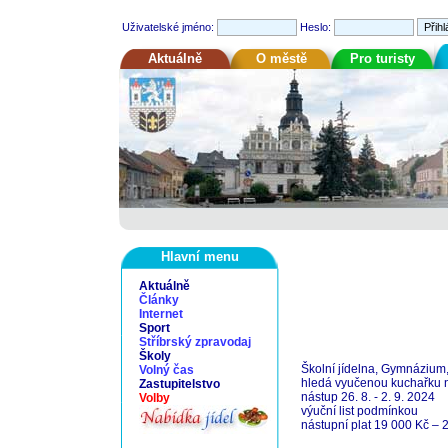
Uživatelské jméno:
Heslo:
Aktuálně
O městě
Pro turisty
Hlavní menu
Aktuálně
Články
Internet
Sport
Stříbrský zpravodaj
Školy
Školní jídelna, Gymnázium
Volný čas
hledá vyučenou kuchařku n
Zastupitelstvo
nástup 26. 8. - 2. 9. 2024
Volby
výuční list podmínkou
nástupní plat 19 000 Kč – 2