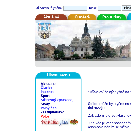
Uživatelské jméno:
Heslo:
Aktuálně
O městě
Pro turisty
Hlavní menu
Aktuálně
Články
Internet
Stříbro může být pyšné na
Sport
Stříbrský zpravodaj
Stříbro může být pyšné na 
Školy
dál rozvíjet.
Volný čas
Zastupitelstvo
Základem je držet vlastnic
Volby
Jiná věc je vodohospodářs
osamostatněním se města.