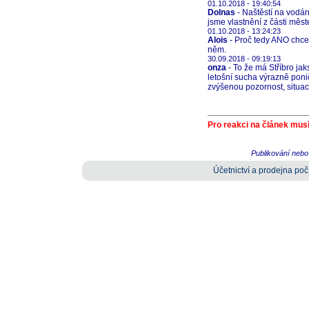
01.10.2018 - 19:40:54
Dolnas
- Naštěstí na vodár
jsme vlastnění z části měs
01.10.2018 - 13:24:23
Alois
- Proč tedy ANO chce 
něm.
30.09.2018 - 09:19:13
onza
- To že má Stříbro ja
letošní sucha výrazně poni
zvýšenou pozornost, situac
Pro reakci na článek musí
Publikování nebo 
Účetnictví a prodejna počí