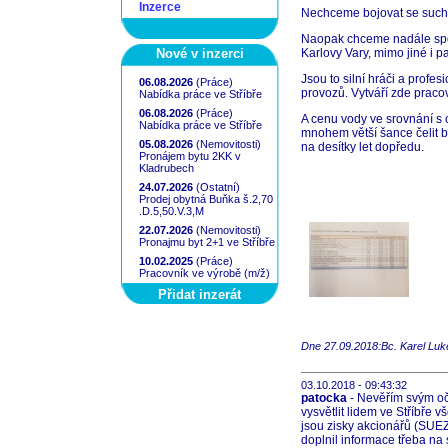
Inzerce
Nechceme bojovat se suche
Naopak chceme nadále spo
Nové v inzerci
Karlovy Vary, mimo jiné i p
Jsou to silní hráči a prof
06.08.2026
(Práce)
provozů. Vytváří zde praco
Nabídka práce ve Stříbře
06.08.2026
(Práce)
A cenu vody ve srovnání s
Nabídka práce ve Stříbře
mnohem větší šance čelit bu
05.08.2026
(Nemovitosti)
na desítky let dopředu.
Pronájem bytu 2KK v
Kladrubech
24.07.2026
(Ostatní)
Prodej obytná Buňka š.2,70
.D.5,50.V.3,M
22.07.2026
(Nemovitosti)
Pronajmu byt 2+1 ve Stříbře
10.02.2025
(Práce)
Pracovník ve výrobě (m/ž)
Přidat inzerát
Dne 27.09.2018:Bc. Karel Luk
03.10.2018 - 09:43:32
patocka
- Nevěřím svým oč
vysvětlit lidem ve Stříbře v
jsou zisky akcionářů (SUEZ
doplnil informace třeba na