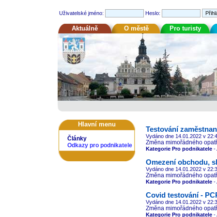
Uživatelské jméno:
Heslo:
Aktuálně
O městě
Pro turisty
Hlavní menu
Testování zaměstna
Vydáno dne 14.01.2022
v 22:
Články
Změna mimořádného opatř
Odkazy pro podnikatele
Kategorie Pro podnikatele
- 
Omezení obchodu, s
Vydáno dne 14.01.2022
v 22:
Změna mimořádného opatř
Kategorie Pro podnikatele
- 
Covid testování - P
Vydáno dne 14.01.2022
v 22:
Změna mimořádného opatř
Kategorie Pro podnikatele
- 