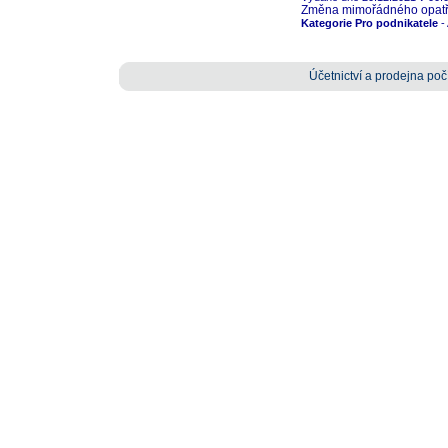
Změna mimořádného opatřen
Kategorie Pro podnikatele
- 
Účetnictví a prodejna počí