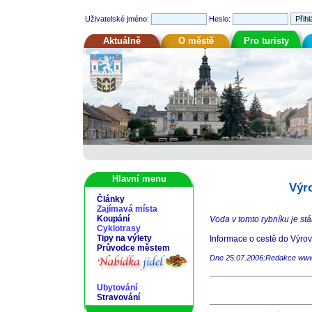
Uživatelské jméno:
Heslo:
Aktuálně
O městě
Pro turisty
Hlavní menu
Výr
Články
Zajímavá místa
Koupání
Voda v tomto rybníku je stá
Cyklotrasy
Tipy na výlety
Informace o cestě do Výrova
Průvodce městem
Dne 25.07.2006:Redakce www.
Ubytování
Stravování