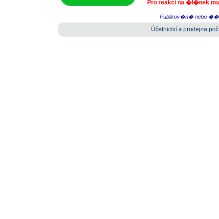
Pro reakci na �l�nek m
Publikov�n� nebo ���e
Účetnictví a prodejna počí