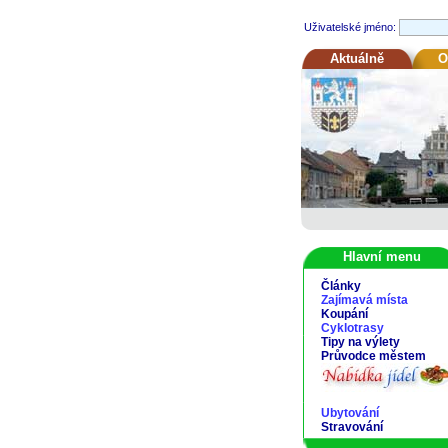
Uživatelské jméno:
Aktuálně
O
Hlavní menu
Články
Zajímavá místa
Koupání
Cyklotrasy
Tipy na výlety
Průvodce městem
Ubytování
Stravování