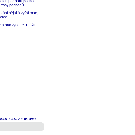
oletou podporu pochodu a
je trasy pochodů.
abrání nějaká vyšší moc,
elec.
E
a pak vyberte "Uložit
hlasu autora zak�z�no.