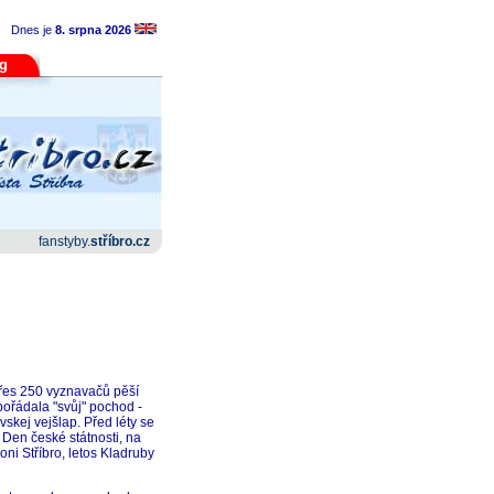
Dnes je
8. srpna 2026
og
fanstyby.
stříbro.cz
přes 250 vyznavačů pěší
pořádala "svůj" pochod -
skej vejšlap. Před léty se
 Den české státnosti, na
ni Stříbro, letos Kladruby