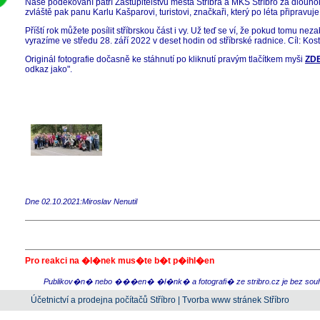
Naše poděkování patří Zastupitelstvu města Stříbra a MKS Stříbro za dlouh
zvláště pak panu Karlu Kašparovi, turistovi, značkaři, který po léta připravu
Příští rok můžete posílit stříbrskou část i vy. Už teď se ví, že pokud tomu nez
vyrazíme ve středu 28. září 2022 v deset hodin od stříbrské radnice. Cíl: Kost
Originál fotografie dočasně ke stáhnutí po kliknutí pravým tlačítkem myši
ZD
odkaz jako".
Dne 02.10.2021:Miroslav Nenutil
Pro reakci na �l�nek mus�te b�t p�ihl�en
Publikov�n� nebo ���en� �l�nk� a fotografi� ze stribro.cz je bez sou
Účetnictví a prodejna počítačů Stříbro
|
Tvorba www stránek Stříbro