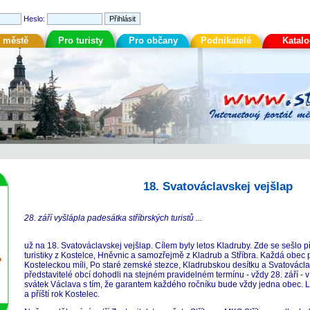
Heslo:
 městě
Pro turisty
Pro občany
Podnikatelé
Katal
18. Svatováclavskej vejšlap
28. září vyšlápla padesátka stříbrských turistů ...
už na 18. Svatováclavskej vejšlap. Cílem byly letos Kladruby. Zde se sešlo 
turistiky z Kostelce, Hněvnic a samozřejmě z Kladrub a Stříbra. Každá obec 
Kosteleckou míli, Po staré zemské stezce, Kladrubskou desítku a Svatováclav
představitelé obcí dohodli na stejném pravidelném termínu - vždy 28. září - v
svátek Václava s tím, že garantem každého ročníku bude vždy jedna obec. Lo
a příští rok Kostelec.