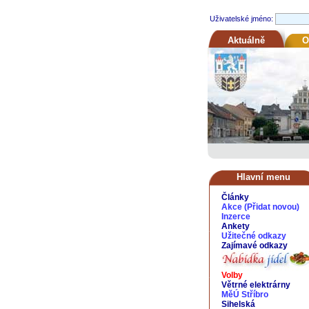
Uživatelské jméno:
Aktuálně
O
Hlavní menu
Články
Akce
(
Přidat novou
)
Inzerce
Ankety
Užitečné odkazy
Zajímavé odkazy
Volby
Větrné elektrárny
MěÚ Stříbro
Sihelská