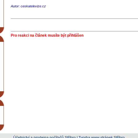
Autor: ceskatelevize.cz
Pro reakci na článek musíte být přihlášen
Účetnictví a prodejna počítačů Stříbro
|
Tvorba www stránek Stříbro