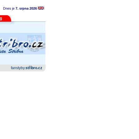
Dnes je
7. srpna 2026
og
fanstyby.
stříbro.cz