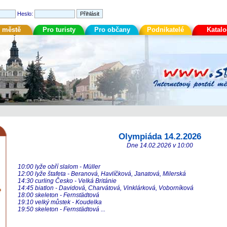
Heslo:
 městě
Pro turisty
Pro občany
Podnikatelé
Katal
Olympiáda 14.2.2026
Dne 14.02.2026 v 10:00
10:00 lyže obří slalom - Müller
12:00 lyže štafeta - Beranová, Havlíčková, Janatová, Milerská
14:30 curling Česko - Velká Británie
14:45 biatlon - Davidová, Charvátová, Vinklárková, Voborníková
18:00 skeleton - Fernstädtová
19:10 velký můstek - Koudelka
19:50 skeleton - Fernstädtová ...