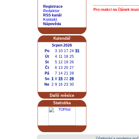
Registrace
Pro reakci na článek musí
Redaktor
RSS kanál
Kontakt
Nápověda
Kalendář
Srpen 2026
Po
3
10
17
24
31
Út
4
11
18
25
St
5
12
19
26
Čt
6
13
20
27
Pá
7
14
21
28
So
1
8
15
22
29
Ne
2
9
16
23
30
Další měsíce
Statistika
Účetnictví a prodejna počí