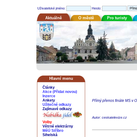
Uživatelské jméno:
Heslo:
Aktuálně
O městě
Pro turisty
Hlavní menu
Články
Akce
(
Přidat novou
)
Inzerce
Ankety
Přímý přenos finále MS v Os
Užitečné odkazy
Zajímavé odkazy
Autor: ceskatelevize.cz
Volby
Větrné elektrárny
MěÚ Stříbro
Sihelská