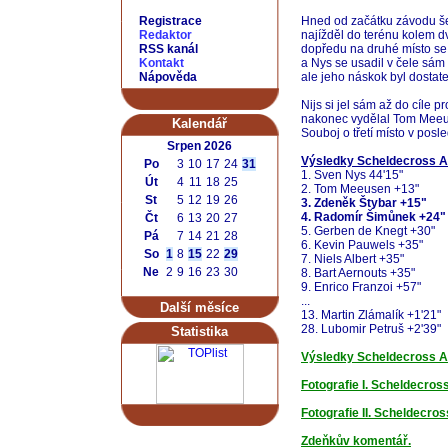
Registrace
Hned od začátku závodu še
Redaktor
najížděl do terénu kolem d
RSS kanál
dopředu na druhé místo se 
Kontakt
a Nys se usadil v čele sám
Nápověda
ale jeho náskok byl dostat
Nijs si jel sám až do cíle 
nakonec vydělal Tom Meeuse
Kalendář
Souboj o třetí místo v pos
Srpen 2026
Výsledky Scheldecross A
Po
3
10
17
24
31
1. Sven Nys 44'15"
Út
4
11
18
25
2. Tom Meeusen +13"
St
5
12
19
26
3. Zdeněk Štybar +15"
4. Radomír Šimůnek +24"
Čt
6
13
20
27
5. Gerben de Knegt +30"
Pá
7
14
21
28
6. Kevin Pauwels +35"
So
1
8
15
22
29
7. Niels Albert +35"
Ne
2
9
16
23
30
8. Bart Aernouts +35"
9. Enrico Franzoi +57"
...
Další měsíce
13. Martin Zlámalík +1'21"
28. Lubomir Petruš +2'39"
Statistika
Výsledky Scheldecross A
Fotografie I. Scheldecros
Fotografie II. Scheldecro
Zdeňkův komentář.