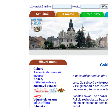
Uživatelské jméno:
Heslo:
Aktuálně
O městě
Pro turisty
Hlavní menu
Cyk
Články
Akce
(
Přidat novou
)
Inzerce
K poslední generálce před
Ankety
Užitečné odkazy
se sešla světová cyklokro
Zajímavé odkazy
V Belgii napadlo cca 20 cm
nepamatují, že by se v těch
Volby
Začátek závodu se opozdil 
Větrné elektrárny
Policie rozhodla, že bezpeč
MěÚ Stříbro
při teplotách pod bodem m
Sihelská
minut.